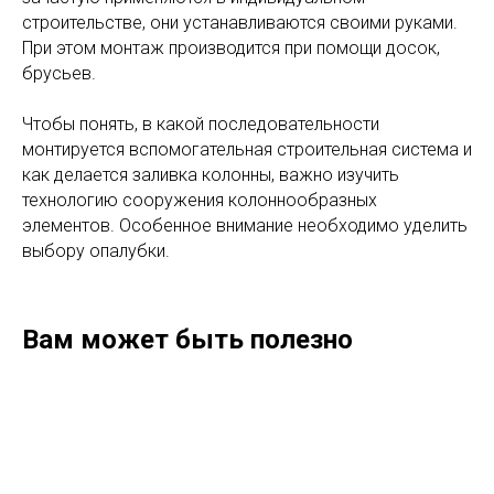
Прямоугольные и квадратные
Колонные конструкции в виде квадрата и
прямоугольника формируются с применением блочно-
ригельных, щитовых форм. Последние позволяют
возводить элементы требуемых габаритов.
Пластиковые изделия востребованы при возведении
низких колонн, поскольку пластик характеризуется
небольшой несущей способностью. Древесные
зачастую применяются в индивидуальном
строительстве, они устанавливаются своими руками.
При этом монтаж производится при помощи досок,
брусьев.
Чтобы понять, в какой последовательности
монтируется вспомогательная строительная система и
как делается заливка колонны, важно изучить