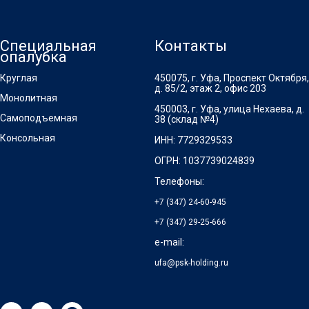
Колонн
Доставка и оплата
Мелкощитовая
Гарантия
Гидравлическая
Отзывы
Ригельная
Блог
Специальная
Вопросы и ответы
Скользящая
Мостовая
Стальная
Щитовая
Перекрытий
Специальная
Контакты
опалубка
Круглая
450075, г. Уфа, Проспект Октября,
д. 85/2, этаж 2, офис 203
Монолитная
450003, г. Уфа, улица Нехаева, д.