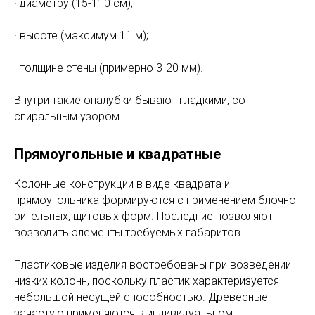
Исходя из проекта строительства, определяется
подходящая разновидность опалубки для
колонновидных элементов. Зачастую это круглые
либо прямоугольные формы. Нестандартные
опалубочные системы могут применяться после
заказного изготовления.
Круглые колонны
Допускается монтировать много- или одноразовые
опалубочные системы. Они отличаются по:
· диаметру (15-110 см);
· высоте (максимум 11 м);
· толщине стены (примерно 3-20 мм).
Внутри такие опалубки бывают гладкими, со
спиральным узором.