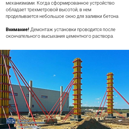
предварительно нанесенной разметкой. При этом
крепление конструкции проводится к железному
каркасу. Все рабочие этапы выполняются в строго
определенной последовательности.
Если имеется высотный параметр более 4 м, на
колонне размещается линейный несущий элемент –
ригель. Он позволяет выровнять устройство.
Вертикальное выравнивание созданной колонны
производится при помощи фиксаторов, раскосов. Все
строение соединяется и закрепляется гаечными
механизмами. Когда сформированное устройство
обладает трехметровой высотой, в нем
проделывается небольшое окно для заливки бетона.
Внимание!
Демонтаж установки проводится после
окончательного высыхания цементного раствора.