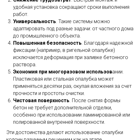
Использование специализированной опалубки
приносит заметные плюсы в организации
строительного процесса. Особенно, если выбрана
оптимальная конструкция, учитывающая нагрузки,
форму и специфику объекта. Среди главных
преимуществ:
Точная геометрия
. Независимо от того,
используется круглая или щитовая опалубка,
форма сохраняется без перекосов, что
обеспечивает стабильность несущей конструкции.
Снижение трудозатрат
. Быстрый монтаж и
удобная установка сокращают сроки выполнения
работ.
Универсальность
. Такие системы можно
адаптировать под разные задачи: от частного дома
до промышленного объекта.
Повышенная безопасность
. Благодаря надежной
фиксации (например, в ригельной опалубке)