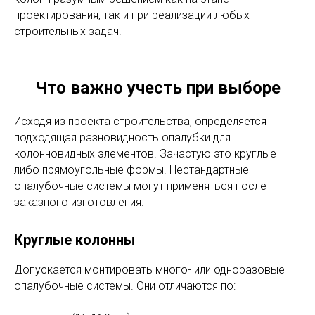
исключается деформация при заливке бетонного
раствора.
Экономия при многоразовом использов
ании.
Пластиковая или стальная опалубка может
применяться десятки раз, окупая вложения за счет
прочности и простоты очистки.
Чистовая поверхность
. После снятия формы
бетон не требует дополнительной отделки,
особенно при использовании ламинированной или
полированной внутренней поверхности.
Эти достоинства делают использование опалубки
колонн разумным решением как на этапе
проектирования, так и при реализации любых
строительных задач.
Что важно учесть при выборе