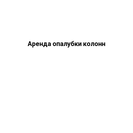
технологию сооружения колоннообразных
элементов. Особенное внимание необходимо уделить
выбору опалубки.
Вам может быть полезно
Аренда опалубки колонн